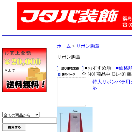
ホーム
>
リボン胸章
リボン胸章
■おすすめ順
■価格
全 [40] 商品中 [31-
特大リボンバラ用
応