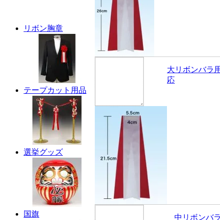
リボン胸章
大リボンバラ
応
テープカット用品
選挙グッズ
国旗
中リボンバ