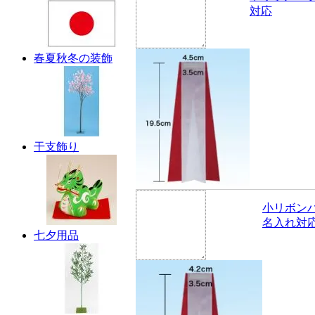
対応
春夏秋冬の装飾
干支飾り
小リボン
名入れ対
七夕用品