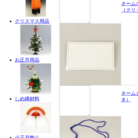
ネーム
（クリ
クリスマス用品
お正月用品
ネーム
しめ縄材料
き）
小正月飾り