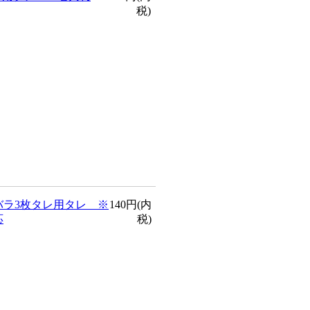
税)
バラ3枚タレ用タレ ※
140円(内
応
税)