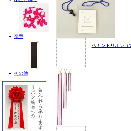
喪章
ペナントリボン（
その他