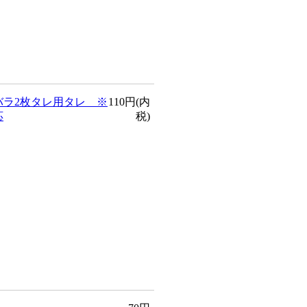
バラ2枚タレ用タレ ※
110円(内
応
税)