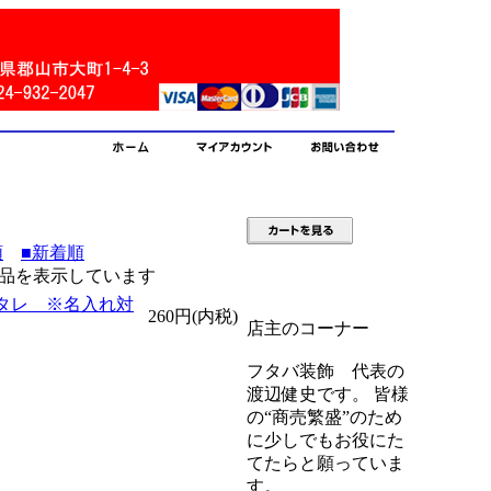
順
■新着順
40] 商品を表示しています
タレ ※名入れ対
260円(内税)
店主のコーナー
フタバ装飾 代表の
渡辺健史です。 皆様
の“商売繁盛”のため
に少しでもお役にた
てたらと願っていま
す。