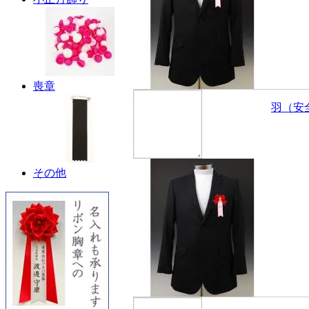
喪章
羽（安
その他