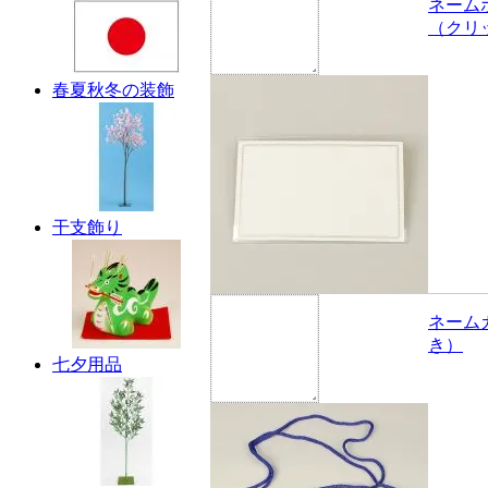
ネーム
（クリ
春夏秋冬の装飾
干支飾り
ネーム
き）
七夕用品