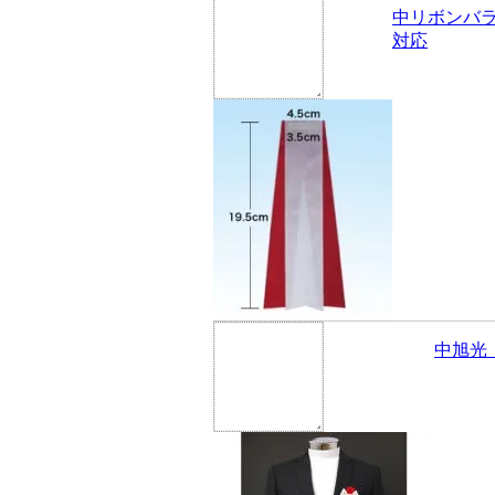
中リボンバ
対応
中旭光