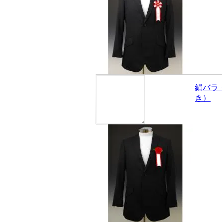
絹バラ
き）