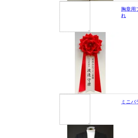
胸章用
れ
ミニバ