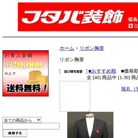
ホーム
>
リボン胸章
リボン胸章
■おすすめ順
■価格
全 [40] 商品中 [1-3
旭丸（