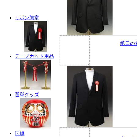
リボン胸章
紙日の
テープカット用品
選挙グッズ
国旗