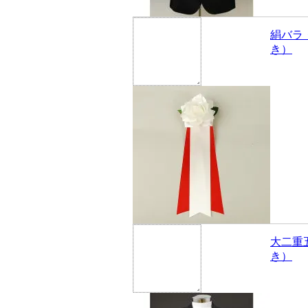
絹バラ
き）
大二重
き）