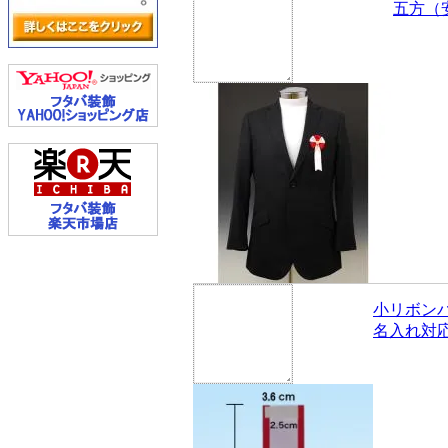
五方（
小リボン
名入れ対