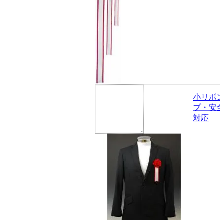
小リボ
プ・安
対応