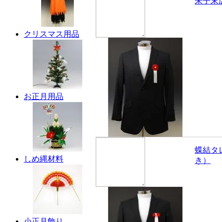
朱子末
クリスマス用品
お正月用品
蝶結タ
しめ縄材料
き）
小正月飾り