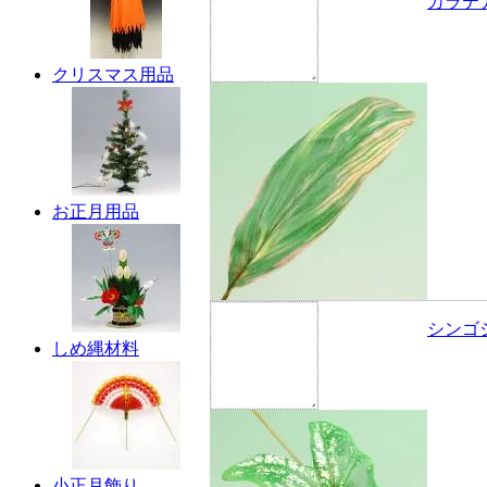
カラテ
クリスマス用品
お正月用品
シンゴ
しめ縄材料
小正月飾り