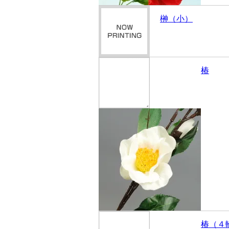
榊（小）
椿
椿（４