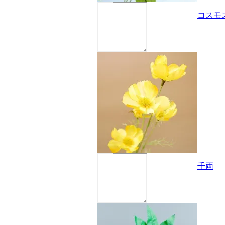
コスモ
千両