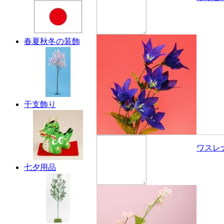
春夏秋冬の装飾
干支飾り
ワスレ
七夕用品