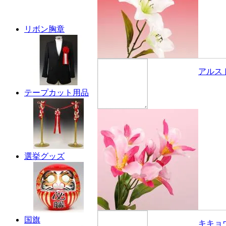
リボン胸章
アルス
テープカット用品
選挙グッズ
国旗
キキョ