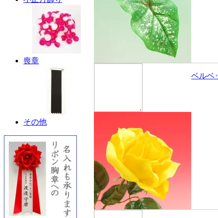
喪章
ベルベ
その他