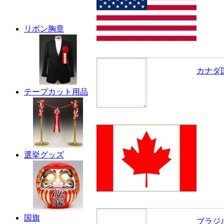
リボン胸章
カナダ
テープカット用品
選挙グッズ
国旗
ブラジ