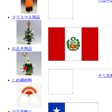
ペルー
クリスマス用品
お正月用品
チリ共
しめ縄材料
小正月飾り