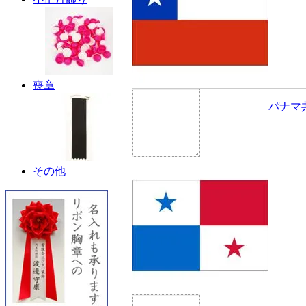
喪章
パナマ
その他