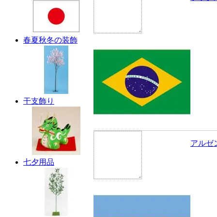
春夏秋冬の装飾
干支飾り
アルゼ
七夕用品