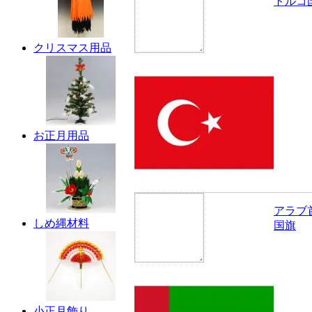
トルコ
クリスマス用品
お正月用品
アラブ
しめ縄材料
国旗
小正月飾り