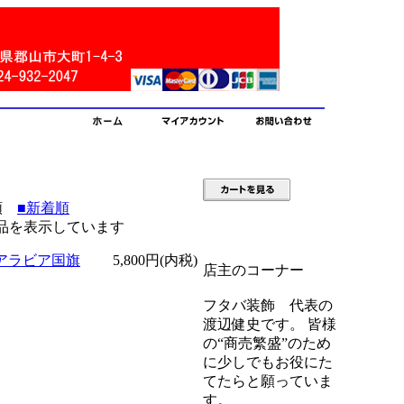
順
■新着順
5] 商品を表示しています
アラビア国旗
5,800円(内税)
店主のコーナー
フタバ装飾 代表の
渡辺健史です。 皆様
の“商売繁盛”のため
に少しでもお役にた
てたらと願っていま
す。