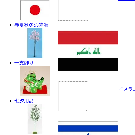
春夏秋冬の装飾
干支飾り
イスラ
七夕用品