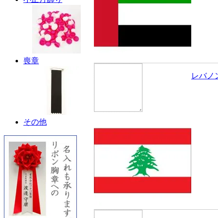
喪章
レバノ
その他