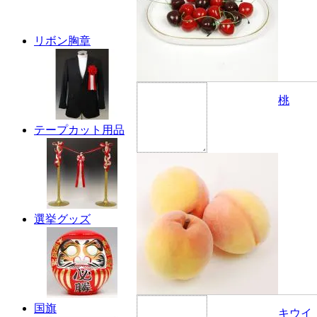
リボン胸章
桃
テープカット用品
選挙グッズ
国旗
キウイ