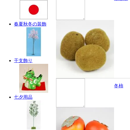
春夏秋冬の装飾
干支飾り
冬柿
七夕用品