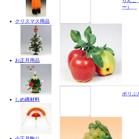
りんご
ー）
クリスマス用品
お正月用品
ポリぶ
しめ縄材料
小正月飾り