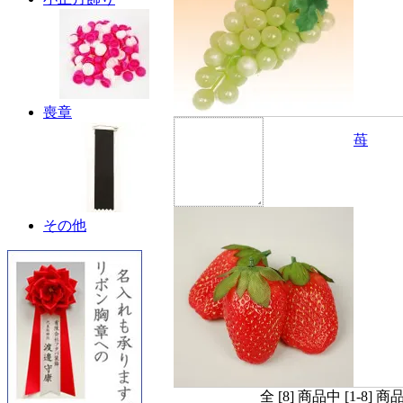
喪章
苺
その他
全 [8] 商品中 [1-8