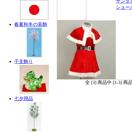
サンタ
ショー
春夏秋冬の装飾
干支飾り
全 [3] 商品中 [1-3
七夕用品