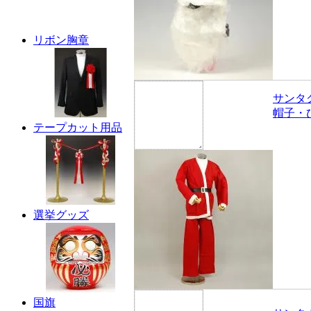
リボン胸章
サンタ
帽子・
テープカット用品
選挙グッズ
国旗