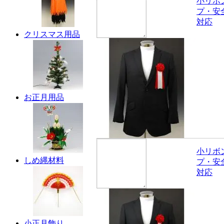
小リボ
プ・安
対応
クリスマス用品
お正月用品
小リボ
しめ縄材料
プ・安
対応
小正月飾り