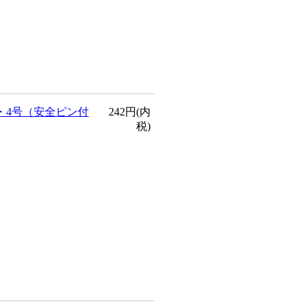
・4号（安全ピン付
242円(内
税)