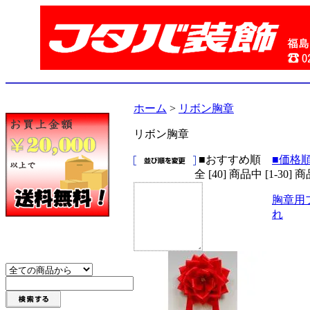
ホーム
>
リボン胸章
リボン胸章
■おすすめ順
■価格
全 [40] 商品中 [1-3
胸章用
れ