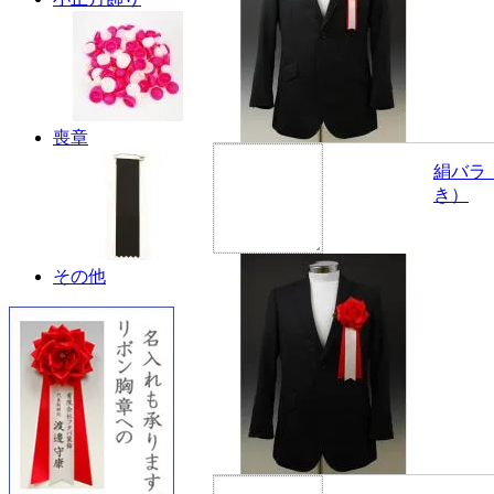
喪章
絹バラ
き）
その他