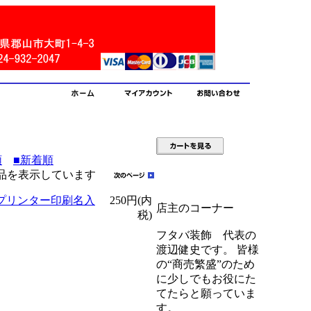
順
■新着順
0] 商品を表示しています
プリンター印刷名入
250円(内
店主のコーナー
税)
フタバ装飾 代表の
渡辺健史です。 皆様
の“商売繁盛”のため
に少しでもお役にた
てたらと願っていま
す。