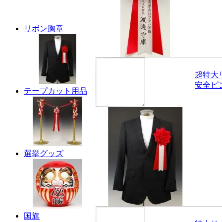
リボン胸章
超特大
安全ピ
テープカット用品
選挙グッズ
国旗