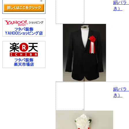
絹バラ
き）
絹バラ
き）