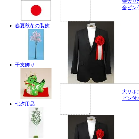
特大リ
全ピン
春夏秋冬の装飾
干支飾り
大リボ
ピン付
七夕用品