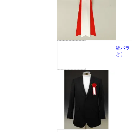
絹バラ
き）