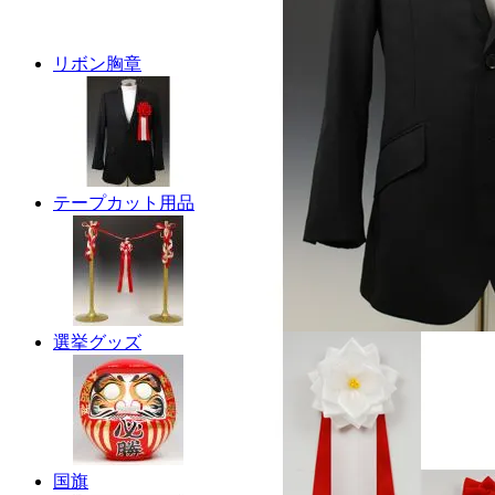
リボン胸章
テープカット用品
選挙グッズ
国旗