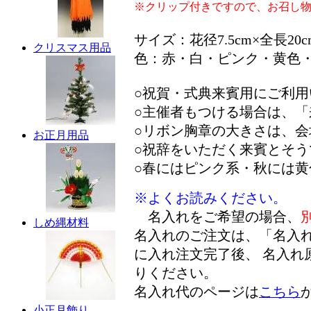
※クリップ付きですので、お召し
サイズ：花径7.5cm×全長20c
クリスマス用品
色：赤・白・ピンク・黄色
○祝賀・式典来賓用にご利
○主催者もつける場合は、
○リボン胸章の大きさは、
お正月用品
○祝辞をいただく来賓とそ
○春にはピンク系・秋には
※よくお読みください。
名入れをご希望の場合、
しめ縄材料
名入れのご注文は、「名入
に入れ注文完了後、 名入れ
りください。
名入れ代のページは
こちら
小正月飾り