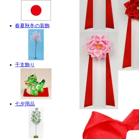
春夏秋冬の装飾
干支飾り
七夕用品