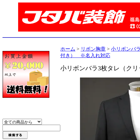
ホーム
>
リボン胸章
>
小リボンバ
付き） ※名入れ対応
小リボンバラ3枚タレ（ク