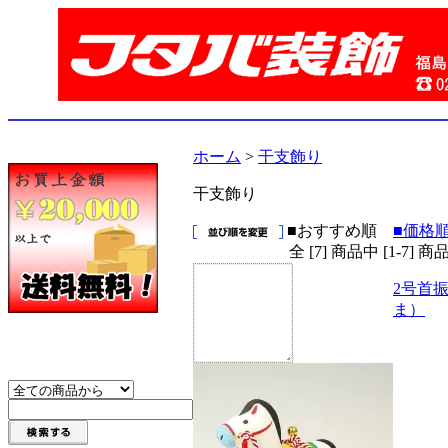
ホーム
>
干支飾り
干支飾り
■おすすめ順
■価格
全 [7] 商品中 [1-7
2号首
ま）