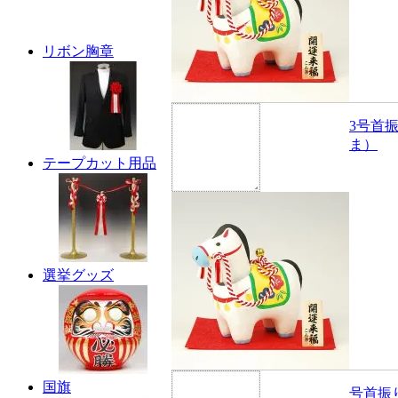
リボン胸章
3号首
ま）
テープカット用品
選挙グッズ
国旗
号首振