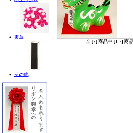
喪章
全 [7] 商品中 [1-7
その他