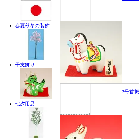
春夏秋冬の装飾
干支飾り
2号首
七夕用品