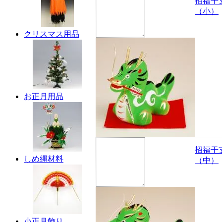
招福干
（小）
クリスマス用品
お正月用品
招福干
しめ縄材料
（中）
小正月飾り