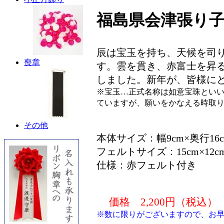
福島県会津張り
辰は宝玉を持ち、天候を司
喪章
す。雲を貫き、赤富士を昇
しました。新年が、皆様に
※宝玉…正式名称は如意宝珠とい
ていますが、願いをかなえる時取
その他
本体サイズ：幅9cm×奥行16cm
フェルトサイズ：15cm×12c
仕様：赤フェルト付き
価格 2,200円（税込）
※数に限りがございますので、お