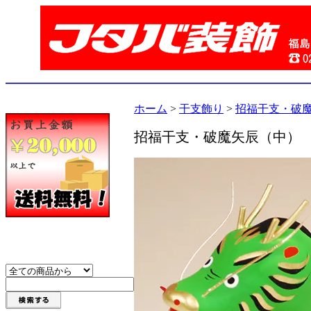
ホーム
>
干支飾り
>
招福干支・破
招福干支・破魔矢辰（中）