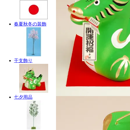
春夏秋冬の装飾
干支飾り
七夕用品