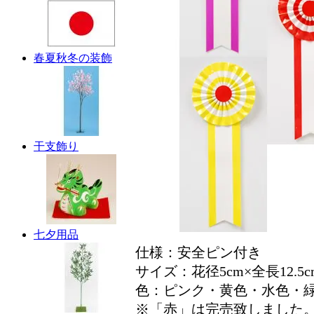
春夏秋冬の装飾
干支飾り
七夕用品
仕様：安全ピン付き
サイズ：花径5cm×全長12.5c
色：ピンク・黄色・水色・
※「赤」は完売致しました