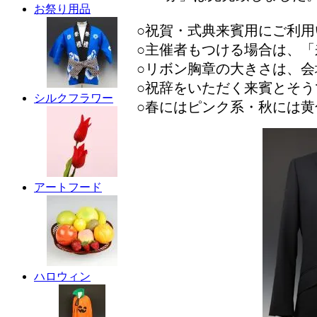
お祭り用品
○祝賀・式典来賓用にご利
○主催者もつける場合は、
○リボン胸章の大きさは、
○祝辞をいただく来賓とそ
シルクフラワー
○春にはピンク系・秋には
アートフード
ハロウィン