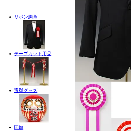
リボン胸章
テープカット用品
選挙グッズ
国旗