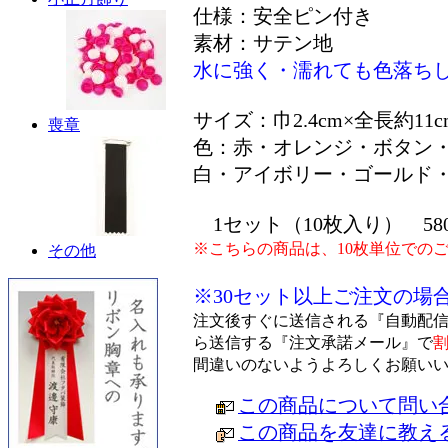
仕様：安全ピン付き
素材：サテン地
水に強く・濡れても色落ち
サイズ：巾2.4cm×全長約11c
喪章
色：赤・オレンジ・ボタン
白・アイボリー・ゴールド
1セット（10枚入り） 58
※こちらの商品は、10枚単位での
その他
※30セット以上ご注文の場
注文後すぐに送信される『自動配
ら送信する『注文承諾メール』で
間違いのないようよろしくお願い
この商品について問い
この商品を友達に教え