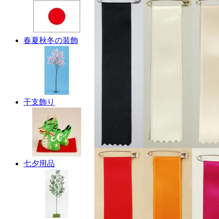
春夏秋冬の装飾
干支飾り
七夕用品