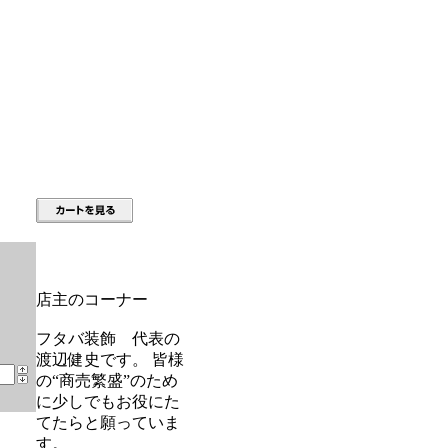
店主のコーナー
フタバ装飾 代表の
渡辺健史です。 皆様
の“商売繁盛”のため
に少しでもお役にた
てたらと願っていま
す。