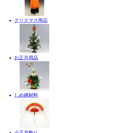
クリスマス用品
お正月用品
しめ縄材料
小正月飾り