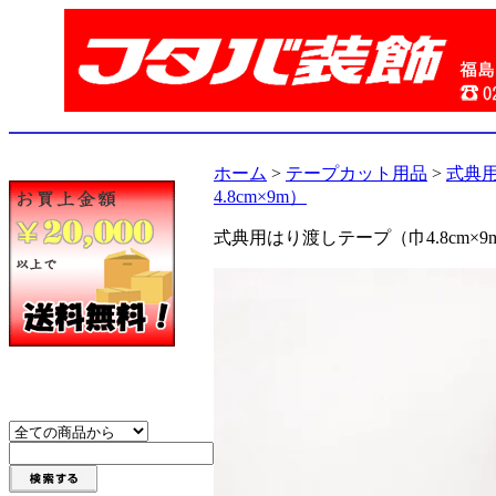
ホーム
>
テープカット用品
>
式典
4.8cm×9m）
式典用はり渡しテープ（巾4.8cm×9