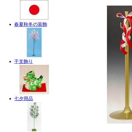
春夏秋冬の装飾
干支飾り
七夕用品