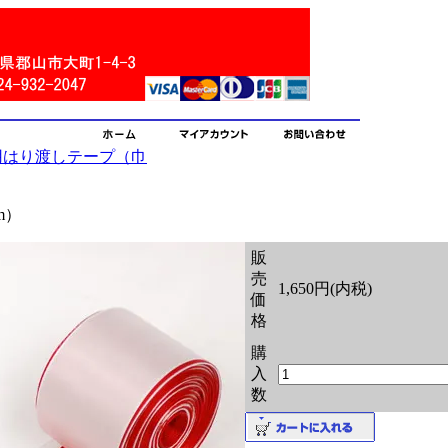
用はり渡しテープ（巾
m）
販
売
1,650円(内税)
価
格
購
入
数