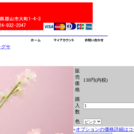
ナグサ
販
売
130円(内税)
価
格
購
入
数
色
»
オプションの価格詳細はコ