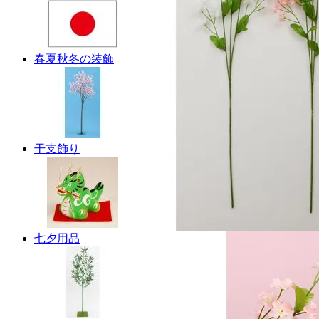
春夏秋冬の装飾
干支飾り
七夕用品