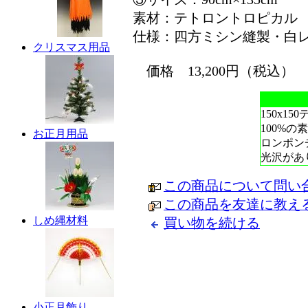
素材：テトロントロピカル
仕様：四方ミシン縫製・白
クリスマス用品
価格 13,200円（税込）
150x
100%
お正月用品
ロンポン
光沢があ
この商品について問い
この商品を友達に教え
しめ縄材料
買い物を続ける
小正月飾り