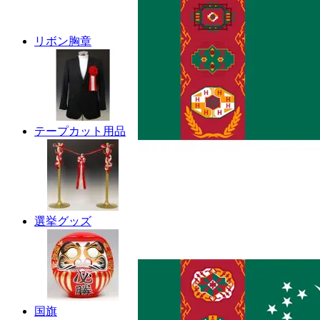
リボン胸章
テープカット用品
選挙グッズ
国旗