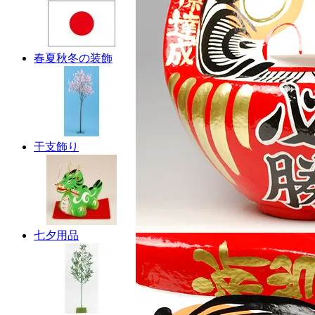
春夏秋冬の装飾
干支飾り
七夕用品