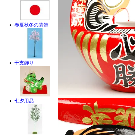
春夏秋冬の装飾
干支飾り
七夕用品