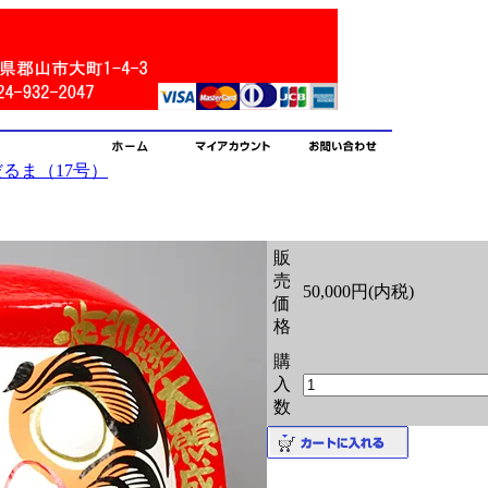
るま（17号）
販
売
50,000円(内税)
価
格
購
入
数