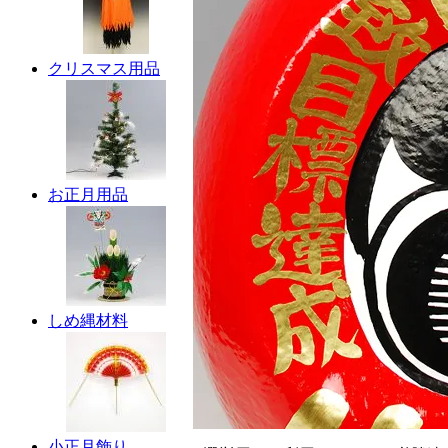
クリスマス用品
お正月用品
しめ縄材料
小正月飾り