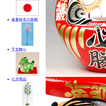
春夏秋冬の装飾
干支飾り
七夕用品