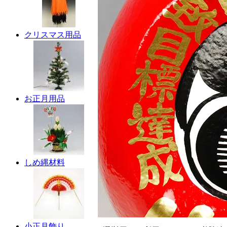
クリスマス用品
お正月用品
しめ縄材料
小正月飾り