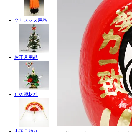
クリスマス用品
お正月用品
しめ縄材料
小正月飾り