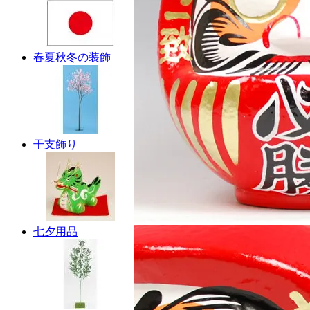
春夏秋冬の装飾
干支飾り
七夕用品