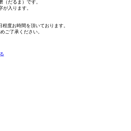
磨（だるま）です。
字が入ります。
日程度お時間を頂いております。
じめご了承ください。
る