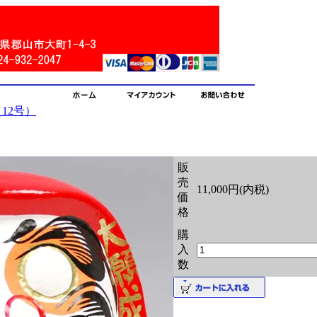
12号）
販
売
11,000円(内税)
価
格
購
入
数