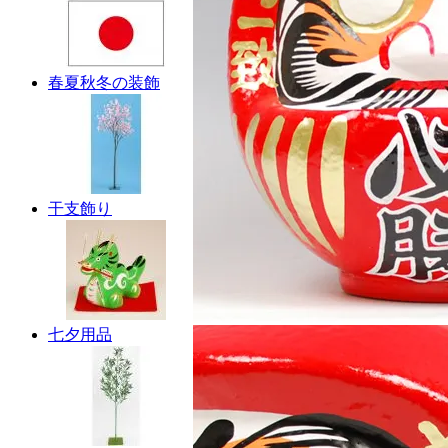
春夏秋冬の装飾
干支飾り
七夕用品