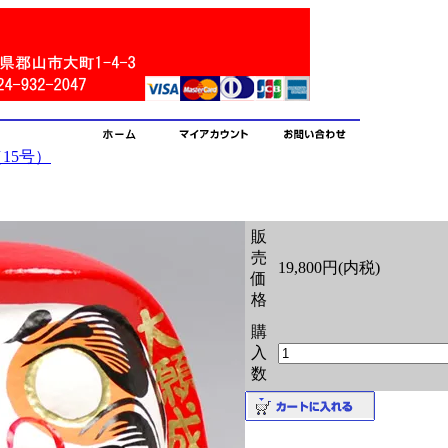
15号）
販
売
19,800円(内税)
価
格
購
入
数