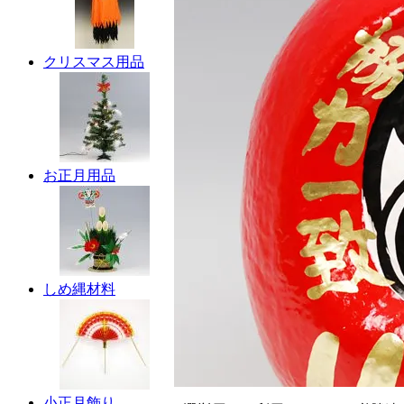
クリスマス用品
お正月用品
しめ縄材料
小正月飾り