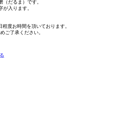
磨（だるま）です。
字が入ります。
日程度お時間を頂いております。
じめご了承ください。
る