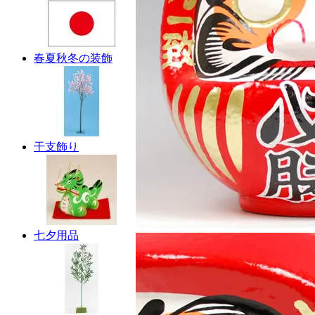
春夏秋冬の装飾
干支飾り
七夕用品