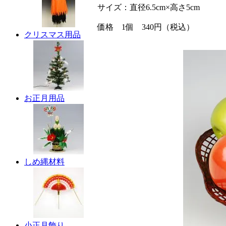
サイズ：直径6.5cm×高さ5cm
価格 1個 340円（税込）
クリスマス用品
お正月用品
しめ縄材料
小正月飾り