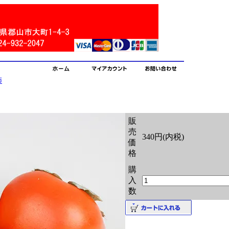
柿
販
売
340円(内税)
価
格
購
入
数