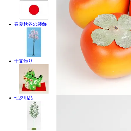
春夏秋冬の装飾
干支飾り
七夕用品