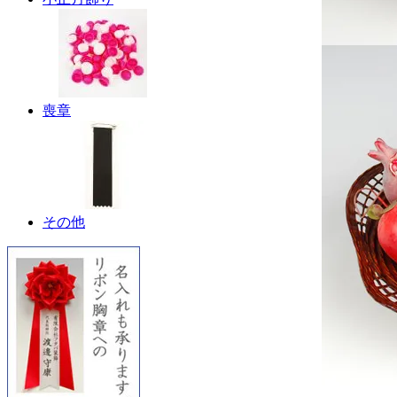
喪章
その他