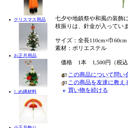
七夕や地鎮祭や和風の装飾
クリスマス用品
枝振りは、針金が入ってい
サイズ：全長110cm×巾60cm
素材：ポリエステル
お正月用品
価格 1本 1,500円（税
この商品について問い
この商品を友達に教え
買い物を続ける
しめ縄材料
小正月飾り