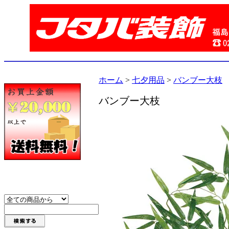
ホーム
>
七夕用品
>
バンブー大枝
バンブー大枝