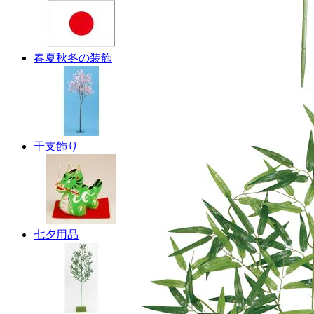
春夏秋冬の装飾
干支飾り
七夕用品