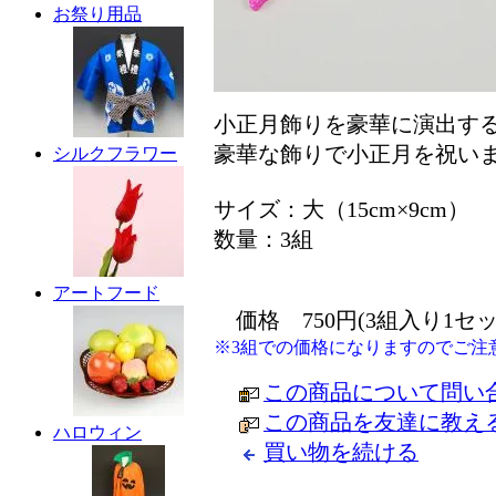
お祭り用品
小正月飾りを豪華に演出す
豪華な飾りで小正月を祝い
シルクフラワー
サイズ：大（15cm×9cm）
数量：3組
アートフード
価格 750円(3組入り1セッ
※3組での価格になりますのでご注
この商品について問い
この商品を友達に教え
ハロウィン
買い物を続ける