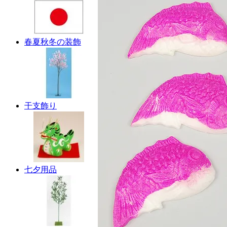
春夏秋冬の装飾
干支飾り
七夕用品