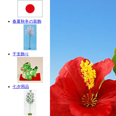
春夏秋冬の装飾
干支飾り
七夕用品