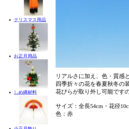
クリスマス用品
お正月用品
リアルさに加え、色・質感
四季折々の花を春夏秋冬の
花びらが取り外し可能です
しめ縄材料
サイズ：全長54cm・花径10c
色：赤
小正月飾り