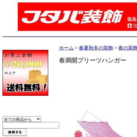
ホーム
>
春夏秋冬の装飾
>
春の装
春満開プリーツハンガー