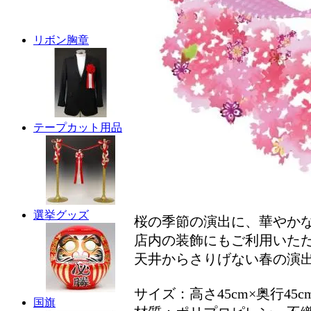
リボン胸章
テープカット用品
選挙グッズ
桜の季節の演出に、華やか
店内の装飾にもご利用いた
天井からさりげない春の演
サイズ：高さ45cm×奥行45cm
国旗