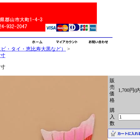
エビ・タイ・恵比寿大黒など）
>
４寸
４寸
販
売
1,700円(
価
格
購
入
数