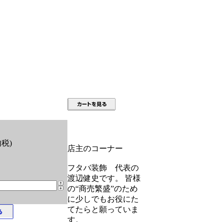
内税)
店主のコーナー
フタバ装飾 代表の
渡辺健史です。 皆様
の“商売繁盛”のため
に少しでもお役にた
てたらと願っていま
す。