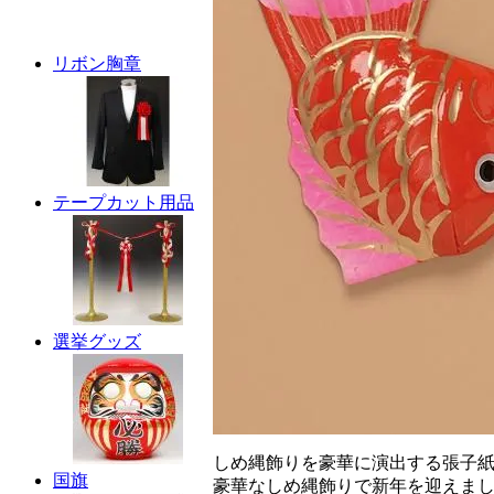
リボン胸章
テープカット用品
選挙グッズ
しめ縄飾りを豪華に演出する張子
国旗
豪華なしめ縄飾りで新年を迎えま