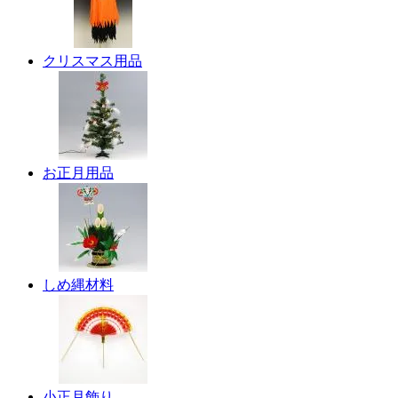
クリスマス用品
お正月用品
しめ縄材料
小正月飾り