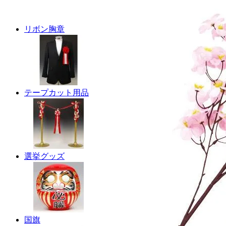
リボン胸章
テープカット用品
選挙グッズ
国旗