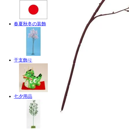
春夏秋冬の装飾
干支飾り
七夕用品