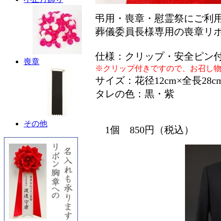
弔用・喪章・慰霊祭にご利
葬儀委員長様専用の喪章リ
仕様：クリップ・安全ピン
喪章
※クリップ付きですので、お召し
サイズ：花径12cm×全長28c
タレの色：黒・紫
その他
1個 850円（税込）