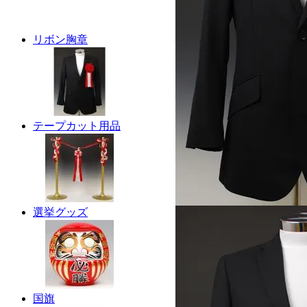
リボン胸章
テープカット用品
選挙グッズ
国旗