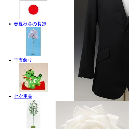
春夏秋冬の装飾
干支飾り
七夕用品