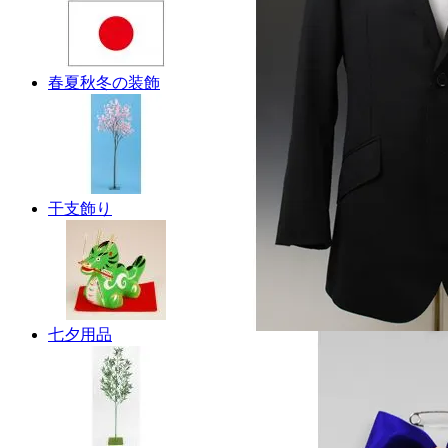
春夏秋冬の装飾
干支飾り
七夕用品