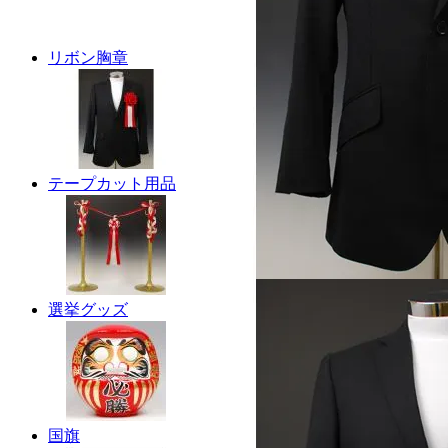
リボン胸章
テープカット用品
選挙グッズ
国旗