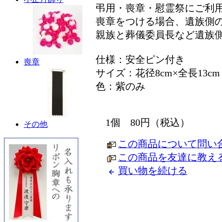
弔用・喪章・慰霊祭にご利
喪章をつける場合、遺族側
親族と葬儀委員長など遺族
仕様：安全ピン付き
喪章
サイズ：花径8cm×全長13cm
色：紫のみ
1個 80円（税込）
その他
この商品について問い
この商品を友達に教え
買い物を続ける